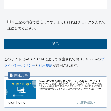
※上記の内容で送信します。よろしければチェックを入れて
送信してください。
このサイトはreCAPTCHAによって保護されており、Googleの
プ
ライバシーポリシー
と
利用規約
が適用されます。
Zoomの背景を着せ替えて、うしろをカッコよく！
テレワーク、授業、セミナー、親しい人とのコミュニケーション
などZoomを利用する機会が増えていますが、画面に自宅の部屋
の様子が映り込むことが気になりませんか。 Zoomには「バーチ
ャル*背景」という自分の後ろの状態を他の画像で隠す機能があ
り・・・
juicy-life.net