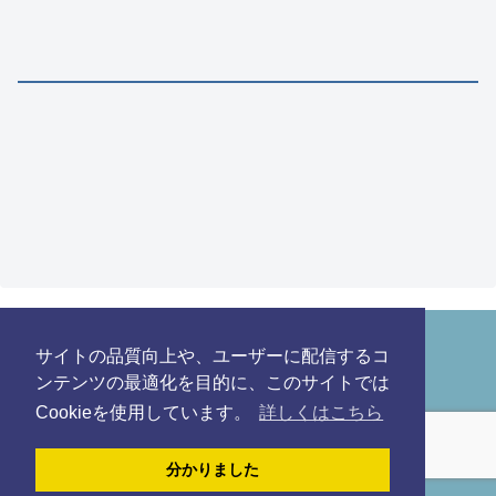
サイトの品質向上や、ユーザーに配信するコ
HOME
SITE MAP
ンテンツの最適化を目的に、このサイトでは
CONTACT
POLICY
Cookieを使用しています。
詳しくはこちら
このサイトはreCAPTCHAによって保護されており、Googleの
プラ
イバシーポリシー
と
利用規約
が適用されます。
分かりました
Copyright © 2020 juicy-life.net