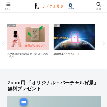
✿✿ デジタル川柳 更新しました ✿✿
メニュー
検索
共通
パソコン
共
Wi-Fiがつながらない時の対処法
パソコンのトラブルを自己診断｜症状
眠れ
と原因
年代
Zoom用 「オリジナル・バーチャル背景」
無料プレゼント