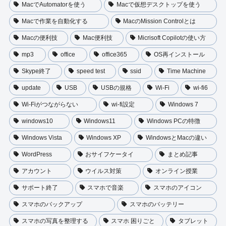
MacでAutomatorを使う
Macで仮想デスクトップを使う
Macで作業を自動化する
MacのMission Controlとは
Macの便利技
Mac便利技
Micrisoft Copilotの使い方
mp3
office
office365
OS再インストール
Skype終了
speed test
ssid
Time Machine
update
USB
USBの規格
Wi-Fi
wi-fi6
Wi-Fiがつながらない
wi-fi設定
Windows 7
windows10
Windows11
Windows PCの特徴
Windows Vista
Windows XP
WindowsとMacの違い
WordPress
おサイフケータイ
まとめ記事
アカウント
ウイルス対策
オンライン授業
サポート終了
スマホで音楽
スマホのアイコン
スマホのバックアップ
スマホのバッテリー
スマホの写真を整理する
スマホ 困りごと
タブレット