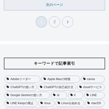
次のページ
次
1
2
へ
キーワードで記事索引
Adobeリーダー
Apple Macの特徴
canva
ChatGPTの使い方
ChatGPTの自己紹介文
cloudサービス
Google Geminiの使い方
id
it
LINE
LINE Keepの廃止
linux
Linuxを始める
macOS