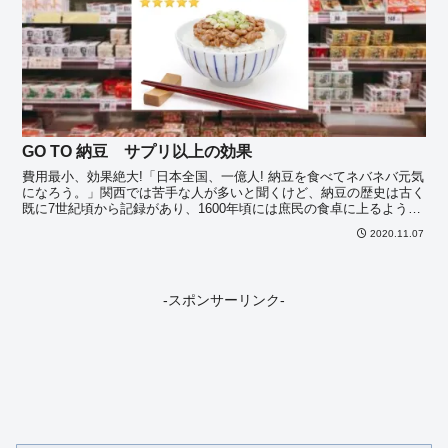
GO TO 納豆 サプリ以上の効果
費用最小、効果絶大!「日本全国、一億人! 納豆を食べてネバネバ元気
になろう。」関西では苦手な人が多いと聞くけど、納豆の歴史は古く
既に7世紀頃から記録があり、1600年頃には庶民の食卓に上るように
なったようだ。昔から「納豆が体に良い、体の調子・・・
2020.11.07
-スポンサーリンク-