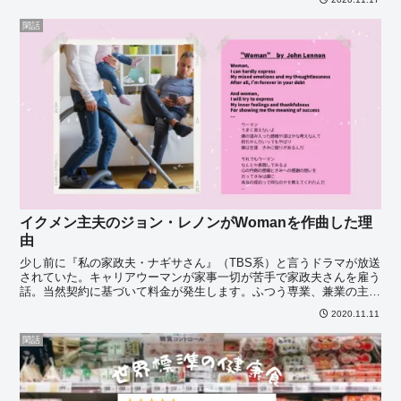
閑話
イクメン主夫のジョン・レノンがWomanを作曲した理
由
少し前に『私の家政夫・ナギサさん』（TBS系）と言うドラマが放送
されていた。キャリアウーマンが家事一切が苦手で家政夫さんを雇う
話。当然契約に基づいて料金が発生します。ふつう専業、兼業の主
婦・主夫の家事や育児などの働きは収入を生みません。だか・・・
2020.11.11
閑話