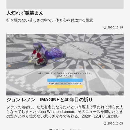
人知れず微笑まん
行き場のない苦しさの中で、体と心を解放する極意
2020.12.19
閑話
ジョン レノン IMAGINEと40年目の祈り
ファンの若者に、ただ有名になりたいという理由で撃たれて帰らぬ人
となってしまった John Winston Lennon。そのニュースを聞いたとき
の驚きとやり場のない悲しさが今でも蘇る。2020年12月８日は40回
目の命日。また世界中で多くの・・・
2020.12.05