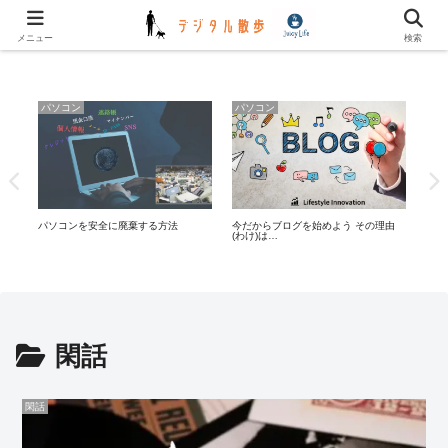
✿✿ デジタル川柳 更新しました ✿✿
メニュー
検索
パソコン
パソコン
ス
パソコンを安全に廃棄する方法
今だからブログを始めよう その理由
LI
(わけ)は…
策方
閑話
閑話