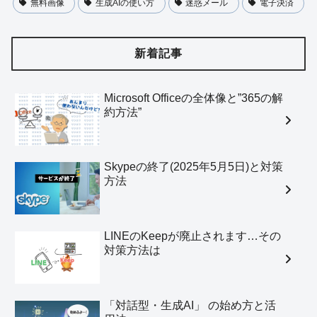
無料画像
生成AIの使い方
迷惑メール
電子決済
新着記事
Microsoft Officeの全体像と”365の解
約方法”
Skypeの終了(2025年5月5日)と対策
方法
LINEのKeepが廃止されます…その
対策方法は
「対話型・生成AI」 の始め方と活