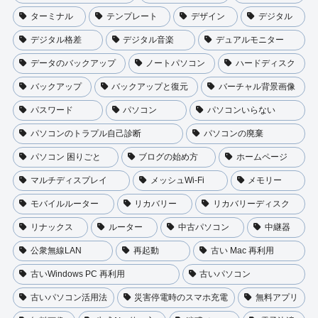
ターミナル
テンプレート
デザイン
デジタル
デジタル格差
デジタル音楽
デュアルモニター
データのバックアップ
ノートパソコン
ハードディスク
バックアップ
バックアップと復元
バーチャル背景画像
パスワード
パソコン
パソコンいらない
パソコンのトラプル自己診断
パソコンの廃棄
パソコン 困りごと
ブログの始め方
ホームページ
マルチディスプレイ
メッシュWi-Fi
メモリー
モバイルルーター
リカバリー
リカバリーディスク
リナックス
ルーター
中古パソコン
中継器
公衆無線LAN
再起動
古い Mac 再利用
古いWindows PC 再利用
古いパソコン
古いパソコン活用法
災害停電時のスマホ充電
無料アプリ