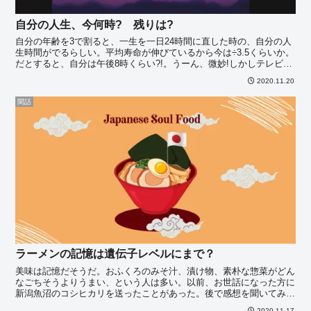
自分の人生、今何時? 残りは?
自分の年齢を3で割ると、一生を一日24時間に直した時の、自分の人
生時間がでるらしい。平均寿命が伸びているから今は÷3.5くらいか。
だとすると、自分は午後8時くらい?!。うーん、微妙!しかしテレビで
言えばゴールデンアワーだ。一番面白い時かもし・・・
2020.11.20
閑話
ラーメンの記憶は遺伝子レベルにまで？
美味は記憶だそうだ。おふくろのみそ汁、漬け物、素朴な惣菜がどん
なごちそうよりうまい、という人は多い。以前、お世話になった方に
新潟魚沼のコシヒカリを送ったことがあった。後で感想を聞いてみた
ら「いつものスーパーで買うお米の方がおいしい」と言われ・・・
2020.11.17