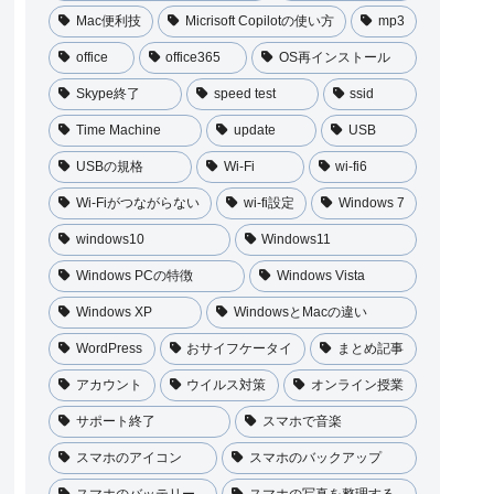
Mac便利技
Micrisoft Copilotの使い方
mp3
office
office365
OS再インストール
Skype終了
speed test
ssid
Time Machine
update
USB
USBの規格
Wi-Fi
wi-fi6
Wi-Fiがつながらない
wi-fi設定
Windows 7
windows10
Windows11
Windows PCの特徴
Windows Vista
Windows XP
WindowsとMacの違い
WordPress
おサイフケータイ
まとめ記事
アカウント
ウイルス対策
オンライン授業
サポート終了
スマホで音楽
スマホのアイコン
スマホのバックアップ
スマホのバッテリー
スマホの写真を整理する