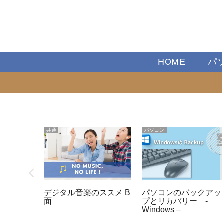
HOME
パ
共通
パソコン
3) 仮想デ
デジタル音楽のススメ B
パソコンのバックアッ
acが増え
面
プとリカバリー -
Windows –