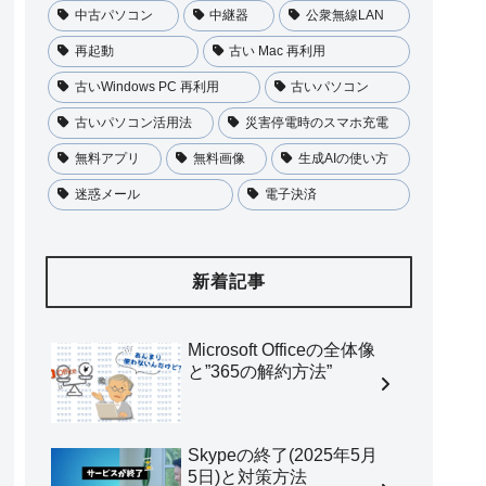
中古パソコン
中継器
公衆無線LAN
再起動
古い Mac 再利用
古いWindows PC 再利用
古いパソコン
古いパソコン活用法
災害停電時のスマホ充電
無料アプリ
無料画像
生成AIの使い方
迷惑メール
電子決済
新着記事
Microsoft Officeの全体像
と”365の解約方法”
Skypeの終了(2025年5月
5日)と対策方法