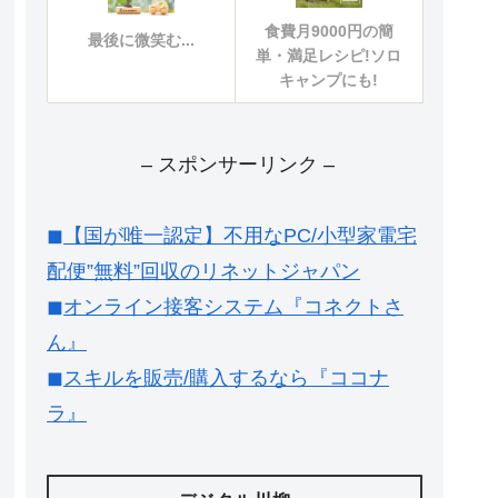
食費月9000円の簡
最後に微笑む...
単・満足レシピ!ソロ
キャンプにも!
– スポンサーリンク –
◼︎【国が唯一認定】不用なPC/小型家電宅
配便”無料”回収のリネットジャパン
◼︎オンライン接客システム『コネクトさ
ん』
◼︎スキルを販売/購入するなら『ココナ
ラ』