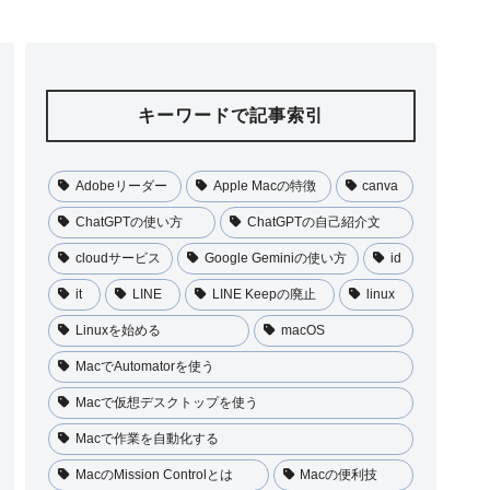
キーワードで記事索引
Adobeリーダー
Apple Macの特徴
canva
ChatGPTの使い方
ChatGPTの自己紹介文
cloudサービス
Google Geminiの使い方
id
it
LINE
LINE Keepの廃止
linux
Linuxを始める
macOS
MacでAutomatorを使う
Macで仮想デスクトップを使う
Macで作業を自動化する
MacのMission Controlとは
Macの便利技