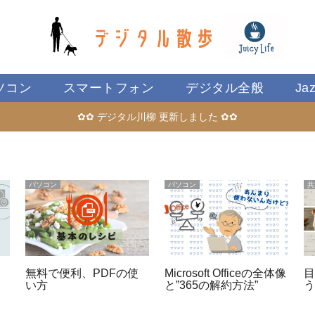
ソコン
スマートフォン
デジタル全般
Ja
✿✿ デジタル川柳 更新しました ✿✿
パソコン
パソコン
共
無料で便利、PDFの使
Microsoft Officeの全体像
い方
と”365の解約方法”
う