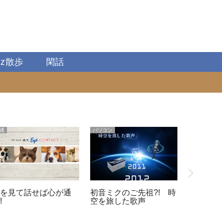
zz散歩
閑話
通
パソコン
共通
目を見て話せば心が通
初音ミクのご先祖?! 時
知っておき
!
空を旅した歌声
ジタル化
対処