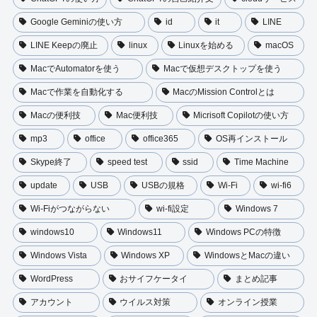
Google Geminiの使い方
id
it
LINE
LINE Keepの廃止
linux
Linuxを始める
macOS
MacでAutomatorを使う
Macで仮想デスクトップを使う
Macで作業を自動化する
MacのMission Controlとは
Macの便利技
Mac便利技
Micrisoft Copilotの使い方
mp3
office
office365
OS再インストール
Skype終了
speed test
ssid
Time Machine
update
USB
USBの規格
Wi-Fi
wi-fi6
Wi-Fiがつながらない
wi-fi設定
Windows 7
windows10
Windows11
Windows PCの特徴
Windows Vista
Windows XP
WindowsとMacの違い
WordPress
おサイフケータイ
まとめ記事
アカウント
ウイルス対策
オンライン授業