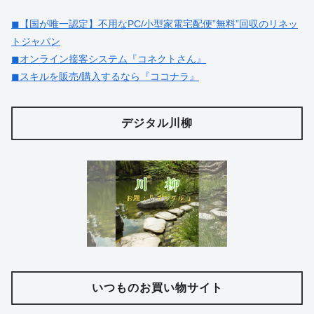
◼︎【国が唯一認定】不用なPC/小型家電宅配便”無料”回収のリネッ
トジャパン
◼︎オンライン接客システム『コネクトさん』
◼︎スキルを販売/購入するなら『ココナラ』
デジタル川柳
いつものお買い物サイト