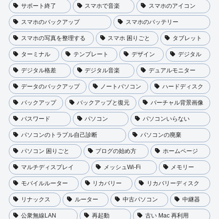
サポート終了
スマホで音楽
スマホのアイコン
スマホのバックアップ
スマホのバッテリー
スマホの写真を整理する
スマホ 困りごと
タブレット
ターミナル
テンプレート
デザイン
デジタル
デジタル格差
デジタル音楽
デュアルモニター
データのバックアップ
ノートパソコン
ハードディスク
バックアップ
バックアップと復元
バーチャル背景画像
パスワード
パソコン
パソコンいらない
パソコンのトラプル自己診断
パソコンの廃棄
パソコン 困りごと
ブログの始め方
ホームページ
マルチディスプレイ
メッシュWi-Fi
メモリー
モバイルルーター
リカバリー
リカバリーディスク
リナックス
ルーター
中古パソコン
中継器
公衆無線LAN
再起動
古い Mac 再利用