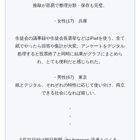
推敲が容易で整理分類・保存も完璧。
・女性(17) 兵庫
生徒会の議事録や生徒会長選挙などはiPadを使う。全て
紙でやったら回答や集計が大変。アンケートをデジタル
処理すると投票終了と同時に結果がグラフにまとめら
れ、とても便利だと感じられた。
・男性(67) 東京
紙とデジタル、それぞれの特性に応じて使い分け、両立
できる社会になれば嬉しい。
・
・
・
3月20日付け朝日新聞「be between 読者とつくる」