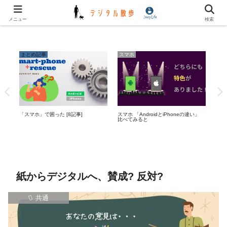
✿✿ デジタル川柳 更新しました ✿✿
メニュー
検索
まとめ記事
スマホ
パ
「スマホ」で困った [8記事]
スマホ 「AndroidとiPhoneの違い」
簡単・
比べてみると
リカ
紙からデジタルへ、賛成? 反対?
共通