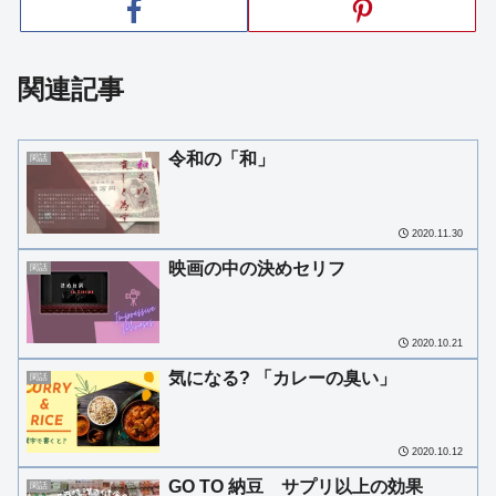
関連記事
令和の「和」
閑話
2020.11.30
映画の中の決めセリフ
閑話
2020.10.21
気になる? 「カレーの臭い」
閑話
2020.10.12
GO TO 納豆 サプリ以上の効果
閑話