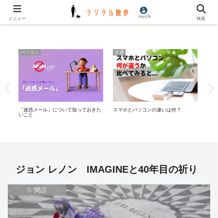
✿✿ デジタル川柳 更新しました ✿✿
メニュー
検索
パソコン
共通
共
リ
「迷惑メール」について知っておきた
スマホとパソコンの違いは何 ?
Wi-
いこと
ジョン レノン IMAGINEと40年目の祈り
閑話