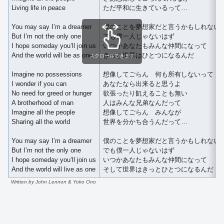
Living life in peace
ただ平和に生きているって…
You may say I’m a dreamer
僕のことを夢想家だと言うかもしれない
But I’m not the only one
でも僕一人じゃないはず
I hope someday you’ll join us
いつかあなたもみんな仲間になって
And the world will be as one
きっと世界はひとつになるんだ
スクロールできます
Imagine no possessions
想像してごらん 何も所有しないって
I wonder if you can
あなたなら出来ると思うよ
No need for greed or hunger
欲張ったり飢えることも無い
A brotherhood of man
人はみんな兄弟なんだって
Imagine all the people
想像してごらん みんなが
Sharing all the world
世界を分かち合うんだって…
You may say I’m a dreamer
僕のことを夢想家だと言うかもしれない
But I’m not the only one
でも僕一人じゃないはず
I hope someday you’ll join us
いつかあなたもみんな仲間になって
And the world will live as one
そして世界はきっとひとつになるんだ
Written by John Lennon & Yoko Ono