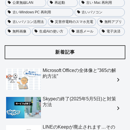
公衆無線LAN
再起動
古い Mac 再利用
古いWindows PC 再利用
古いパソコン
古いパソコン活用法
災害停電時のスマホ充電
無料アプリ
無料画像
生成AIの使い方
迷惑メール
電子決済
新着記事
Microsoft Officeの全体像と”365の解
約方法”
Skypeの終了(2025年5月5日)と対策
方法
LINEのKeepが廃止されます…その