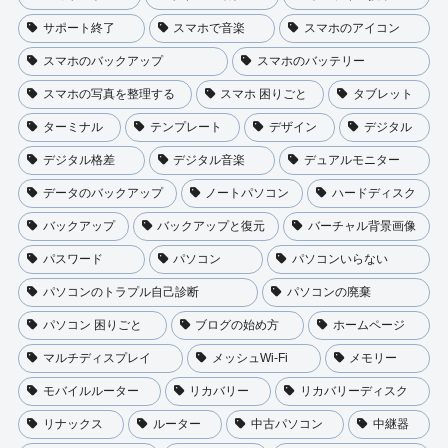
サポート終了
スマホで音楽
スマホのアイコン
スマホのバックアップ
スマホのバッテリー
スマホの写真を整理する
スマホ 困りごと
タブレット
ターミナル
テンプレート
デザイン
デジタル
デジタル格差
デジタル音楽
デュアルモニター
データのバックアップ
ノートパソコン
ハードディスク
バックアップ
バックアップと復元
バーチャル背景画像
パスワード
パソコン
パソコンいらない
パソコンのトラプル自己診断
パソコンの廃棄
パソコン 困りごと
ブログの始め方
ホームページ
マルチディスプレイ
メッシュWi-Fi
メモリー
モバイルルーター
リカバリー
リカバリーディスク
リナックス
ルーター
中古パソコン
中継器