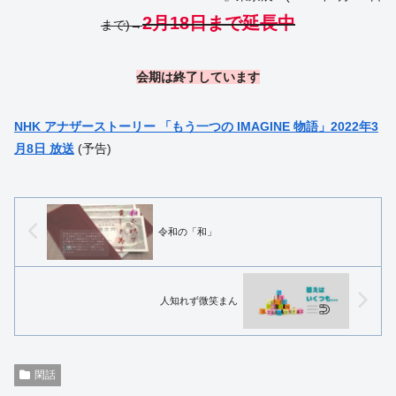
2月18日まで延長中
まで)→
会期は終了しています
NHK アナザーストーリー 「もう一つの IMAGINE 物語」2022年3
月8日 放送
(予告)
令和の「和」
人知れず微笑まん
閑話