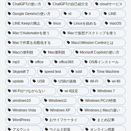
ChatGPTの使い方
ChatGPTの自己紹介文
cloudサービス
Google Geminiの使い方
id
it
LINE
LINE Keepの廃止
linux
Linuxを始める
macOS
MacでAutomatorを使う
Macで仮想デスクトップを使う
Macで作業を自動化する
MacのMission Controlとは
Macの便利技
Mac便利技
Micrisoft Copilotの使い方
mp3
office
office365
OS再インストール
Skype終了
speed test
ssid
Time Machine
update
USB
USBの規格
Wi-Fi
wi-fi6
Wi-Fiがつながらない
wi-fi設定
Windows 7
windows10
Windows11
Windows PCの特徴
Windows Vista
Windows XP
WindowsとMacの違い
WordPress
おサイフケータイ
まとめ記事
アカウント
ウイルス対策
オンライン授業