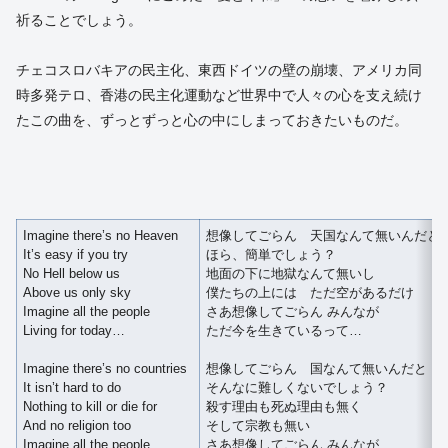
祈ることでしょう。
チェコスロバキアの民主化、東西ドイツの壁の崩壊、アメリカ同
時多発テロ、香港の民主化運動など世界中で人々の心を支え続け
たこの曲を、ずっとずっと心の中にしまっておきたいものだ。
Imagine there’s no Heaven
想像してごらん 天国なんて無いんだと
It’s easy if you try
ほら、簡単でしょう？
No Hell below us
地面の下に地獄なんて無いし
Above us only sky
僕たちの上には ただ空があるだけ
Imagine all the people
さあ想像してごらん みんなが
Living for today…
ただ今を生きているって…
Imagine there’s no countries
想像してごらん 国なんて無いんだと
It isn’t hard to do
そんなに難しくないでしょう？
Nothing to kill or die for
殺す理由も死ぬ理由も無く
And no religion too
そして宗教も無い
Imagine all the people
さあ想像してごらん みんなが