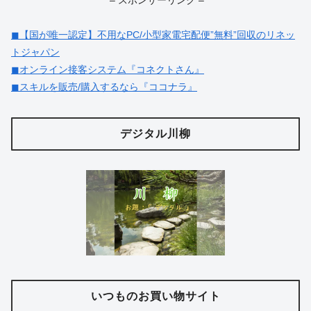
◼︎【国が唯一認定】不用なPC/小型家電宅配便”無料”回収のリネッ
トジャパン
◼︎オンライン接客システム『コネクトさん』
◼︎スキルを販売/購入するなら『ココナラ』
デジタル川柳
いつものお買い物サイト