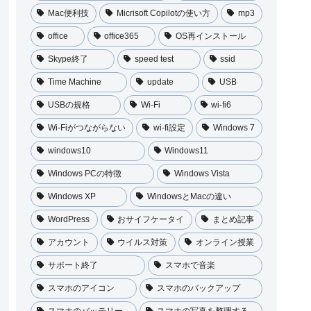
Mac便利技
Micrisoft Copilotの使い方
mp3
office
office365
OS再インストール
Skype終了
speed test
ssid
Time Machine
update
USB
USBの規格
Wi-Fi
wi-fi6
Wi-Fiがつながらない
wi-fi設定
Windows 7
windows10
Windows11
Windows PCの特徴
Windows Vista
Windows XP
WindowsとMacの違い
WordPress
おサイフケータイ
まとめ記事
アカウント
ウイルス対策
オンライン授業
サポート終了
スマホで音楽
スマホのアイコン
スマホのバックアップ
スマホのバッテリー
スマホの写真を整理する