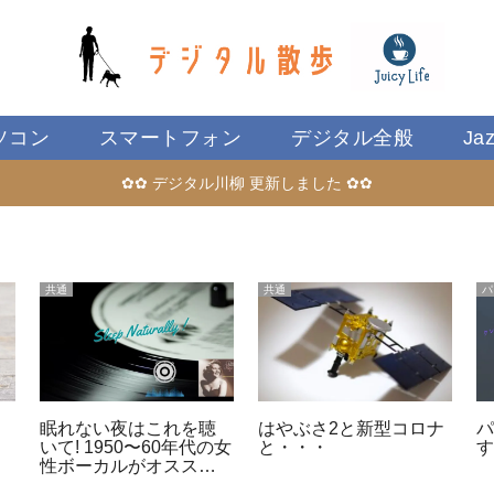
ソコン
スマートフォン
デジタル全般
Ja
✿✿ デジタル川柳 更新しました ✿✿
共通
共通
パ
眠れない夜はこれを聴
はやぶさ2と新型コロナ
いて! 1950〜60年代の女
と・・・
性ボーカルがオススメ
の理由