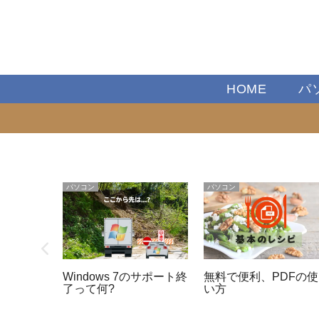
HOME
パ
パソコン
パソコン
パソコ
Windows 7のサポート終
無料で便利、PDFの使
ウイルス
了って何?
い方