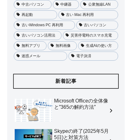
中古パソコン
中継器
公衆無線LAN
再起動
古い Mac 再利用
古いWindows PC 再利用
古いパソコン
古いパソコン活用法
災害停電時のスマホ充電
無料アプリ
無料画像
生成AIの使い方
迷惑メール
電子決済
新着記事
Microsoft Officeの全体像
と”365の解約方法”
Skypeの終了(2025年5月
5日)と対策方法