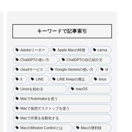
キーワードで記事索引
Adobeリーダー
Apple Macの特徴
canva
ChatGPTの使い方
ChatGPTの自己紹介文
cloudサービス
Google Geminiの使い方
id
it
LINE
LINE Keepの廃止
linux
Linuxを始める
macOS
MacでAutomatorを使う
Macで仮想デスクトップを使う
Macで作業を自動化する
MacのMission Controlとは
Macの便利技