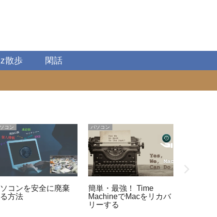
zz散歩
閑話
ソコン
パソコン
パソコン
パソコンを安全に廃棄
簡単・最強！ Time
便利なMac
する方法
MachineでMacをリカバ
スクトッ
リーする
る!?