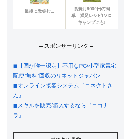
食費月9000円の簡
最後に微笑む...
単・満足レシピ!ソロ
キャンプにも!
– スポンサーリンク –
◼︎【国が唯一認定】不用なPC/小型家電宅
配便”無料”回収のリネットジャパン
◼︎オンライン接客システム『コネクトさ
ん』
◼︎スキルを販売/購入するなら『ココナ
ラ』