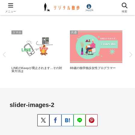
✿✿ デジタル川柳 更新しました ✿✿
メニュー
検索
スマホ
共通
共
症状
LINEのKeepが廃止されます…その対
88歳の独学独歩女性プログラマー
“総
策方法は
slider-images-2