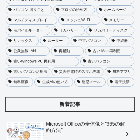
パソコン 困りごと
ブログの始め方
ホームページ
マルチディスプレイ
メッシュWi-Fi
メモリー
モバイルルーター
リカバリー
リカバリーディスク
リナックス
ルーター
中古パソコン
中継器
公衆無線LAN
再起動
古い Mac 再利用
古いWindows PC 再利用
古いパソコン
古いパソコン活用法
災害停電時のスマホ充電
無料アプリ
無料画像
生成AIの使い方
迷惑メール
電子決済
新着記事
Microsoft Officeの全体像と”365の解
約方法”