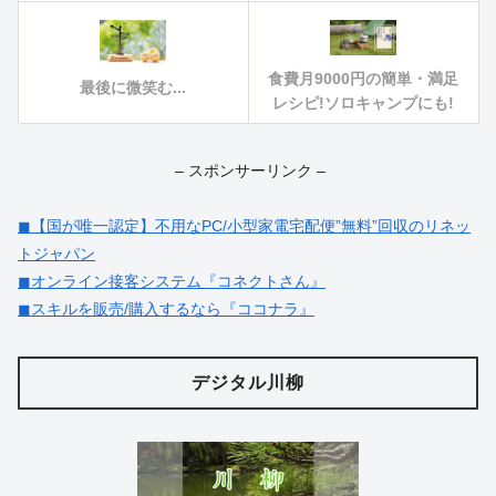
食費月9000円の簡単・満足
最後に微笑む...
レシピ!ソロキャンプにも!
– スポンサーリンク –
◼︎【国が唯一認定】不用なPC/小型家電宅配便”無料”回収のリネッ
トジャパン
◼︎オンライン接客システム『コネクトさん』
◼︎スキルを販売/購入するなら『ココナラ』
デジタル川柳