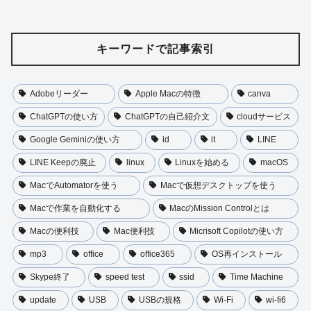
キーワードで記事索引
Adobeリーダー
Apple Macの特徴
canva
ChatGPTの使い方
ChatGPTの自己紹介文
cloudサービス
Google Geminiの使い方
id
it
LINE
LINE Keepの廃止
linux
Linuxを始める
macOS
MacでAutomatorを使う
Macで仮想デスクトップを使う
Macで作業を自動化する
MacのMission Controlとは
Macの便利技
Mac便利技
Micrisoft Copilotの使い方
mp3
office
office365
OS再インストール
Skype終了
speed test
ssid
Time Machine
update
USB
USBの規格
Wi-Fi
wi-fi6