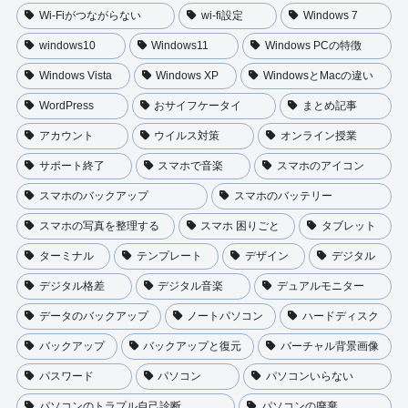
Wi-Fiがつながらない
wi-fi設定
Windows 7
windows10
Windows11
Windows PCの特徴
Windows Vista
Windows XP
WindowsとMacの違い
WordPress
おサイフケータイ
まとめ記事
アカウント
ウイルス対策
オンライン授業
サポート終了
スマホで音楽
スマホのアイコン
スマホのバックアップ
スマホのバッテリー
スマホの写真を整理する
スマホ 困りごと
タブレット
ターミナル
テンプレート
デザイン
デジタル
デジタル格差
デジタル音楽
デュアルモニター
データのバックアップ
ノートパソコン
ハードディスク
バックアップ
バックアップと復元
バーチャル背景画像
パスワード
パソコン
パソコンいらない
パソコンのトラプル自己診断
パソコンの廃棄